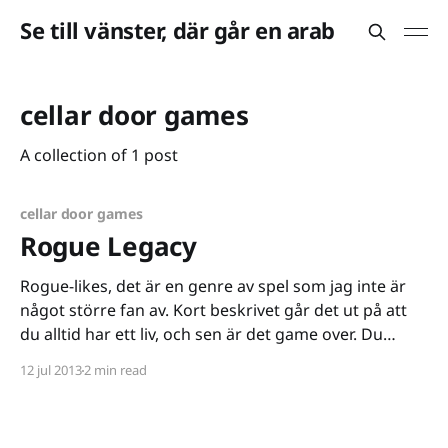
Se till vänster, där går en arab
cellar door games
A collection of 1 post
cellar door games
Rogue Legacy
Rogue-likes, det är en genre av spel som jag inte är
något större fan av. Kort beskrivet går det ut på att
du alltid har ett liv, och sen är det game over. Du
börjar som en svag karaktär, men varje gång du
12 jul 2013
2 min read
spelar blir du bättre och kan