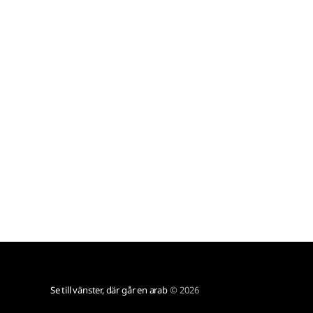
höjdpunkter, så även i år. Ända sedan jag hörde
talas om
Se till vänster, där går en arab
© 2026