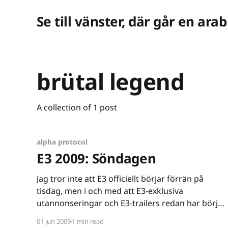
Se till vänster, där går en arab
brütal legend
A collection of 1 post
alpha protocol
E3 2009: Söndagen
Jag tror inte att E3 officiellt börjar förrän på
tisdag, men i och med att E3-exklusiva
utannonseringar och E3-trailers redan har börjat
spridas kan jag lika gärna sätta igång redan nu.
01 jun 2009
1 min read
Jag brukar årligen plocka fram personliga