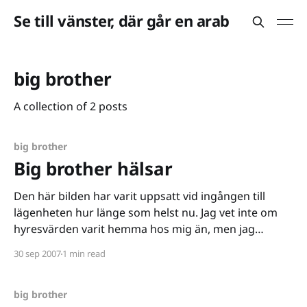
Se till vänster, där går en arab
big brother
A collection of 2 posts
big brother
Big brother hälsar
Den här bilden har varit uppsatt vid ingången till
lägenheten hur länge som helst nu. Jag vet inte om
hyresvärden varit hemma hos mig än, men jag
slutade i alla fall bry mig någon gång den här veckan.
30 sep 2007
1 min read
[http://www.flickr.com/photos/ainudil/1463638705/]
Justering av toalettstolarna alltså... vad
big brother