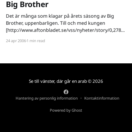
Big Brother
Det är många som klagar på årets säsong av Big
Brother, uppenbarligen. Till och med kungen
[http://www.aftonbladet.se/vss/nyheter/story/0,2789,
813779,00.html] tycker att såpan har gått för långt. Vi
24 apr 2006
1 min read
får anta att kungen är en Big Brother-tittare eftersom
han faktiskt reagerat på
Se till vänster, där går en arab
© 2026
Hantering av personlig information
Kontaktinformation
Powered by Ghost