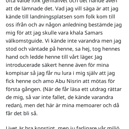
ofta valde folk gerillalivet och det hände även
att de lämnade det. Vad jag vill säga är att jag
kände till landningsplatsen som folk kom till
oss ifrån och av någon anledning bestämde jag
mig för att jag skulle vara khala Samars
välkomstguide. Vi kände inte varandra men jag
stod och väntade på henne, sa hej, tog hennes
hand och ledde henne till vårt läger. Jag
introducerade säkert henne även för mina
kompisar så jag får nu lura i mig själv att jag
fick henne och amo Abu Nisrin att mötas för
första gången. (När de får läsa ett utdrag rättar
de mig, så var inte fallet, de kände varandra
redan), men det här är mina memoarer och då
får det bli så.
Livet är bra konstigt, men ju farligare vår miljö