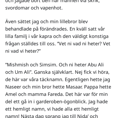
och jagade bort den här mannen via skrik,
svordomar och vapenhot.
Även sättet jag och min lillebror blev
behandlade på förändrades. En kväll satt vår
lilla familj i vår kapra och den väldigt konstiga
frågan ställdes till oss. ”Vet ni vad ni heter? Vet
ni vad vi heter?”
”Mishmish och Simsim. Och ni heter Abu Ali
och Um Ali”. Ganska självklart. Nej fick vi höra,
de här var våra täcknamn. Egentligen hette jag
Naseer och min bror hette Masaar. Pappa hette
Amel och mamma Fareda. Det här var för min
del ett gå in i garderoben-ögonblick. Jag hade
ett hemligt namn, vi hade alla ett hemligt
namn! Nästa dag sprang jag till Nida’ och