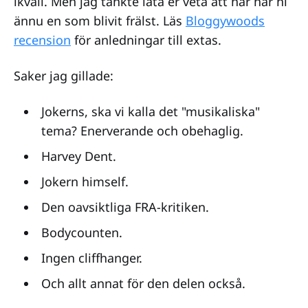
ikväll. Men jag tänkte låta er veta att här har ni
ännu en som blivit frälst. Läs
Bloggywoods
recension
för anledningar till extas.
Saker jag gillade:
Jokerns, ska vi kalla det "musikaliska"
tema? Enerverande och obehaglig.
Harvey Dent.
Jokern himself.
Den oavsiktliga FRA-kritiken.
Bodycounten.
Ingen cliffhanger.
Och allt annat för den delen också.