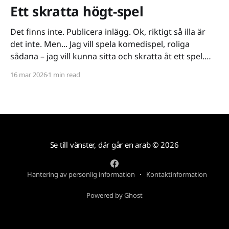
Ett skratta högt-spel
Det finns inte. Publicera inlägg. Ok, riktigt så illa är
det inte. Men... Jag vill spela komedispel, roliga
sådana – jag vill kunna sitta och skratta åt ett spel.
Det verkar vara riktigt svårt. Spel låser antingen in sig
16 mar 2026
1 min read
på ett kiss och bajs-spår eller så lutar de sig på
Se till vänster, där går en arab
© 2026
Hantering av personlig information
Kontaktinformation
Powered by Ghost