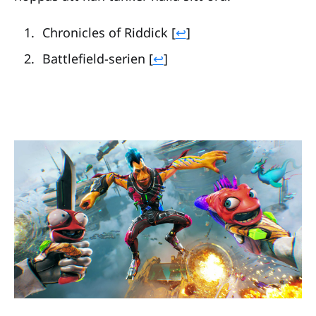
Chronicles of Riddick [
↩
]
Battlefield-serien [
↩
]