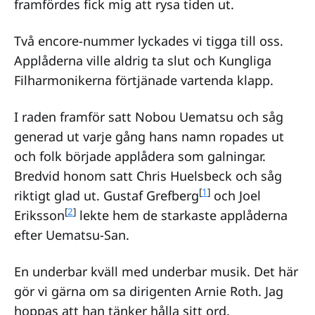
framfördes fick mig att rysa tiden ut.
Två encore-nummer lyckades vi tigga till oss.
Applåderna ville aldrig ta slut och Kungliga
Filharmonikerna förtjänade vartenda klapp.
I raden framför satt Nobou Uematsu och såg
generad ut varje gång hans namn ropades ut
och folk började applådera som galningar.
Bredvid honom satt Chris Huelsbeck och såg
[
1
]
riktigt glad ut. Gustaf Grefberg
och Joel
[
2
]
Eriksson
lekte hem de starkaste applåderna
efter Uematsu-San.
En underbar kväll med underbar musik. Det här
gör vi gärna om sa dirigenten Arnie Roth. Jag
hoppas att han tänker hålla sitt ord.