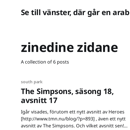
Se till vänster, där går en arab
zinedine zidane
A collection of 6 posts
south park
The Simpsons, säsong 18,
avsnitt 17
Igår visades, förutom ett nytt avsnitt av Heroes
[http://www.tmn.nu/blog/?p=893] , även ett nytt
avsnitt av The Simpsons. Och vilket avsnitt sen!