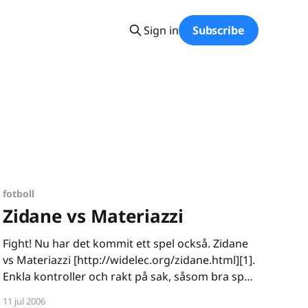
Sign in
Subscribe
fotboll
Zidane vs Materiazzi
Fight! Nu har det kommit ett spel också. Zidane
vs Materiazzi [http://widelec.org/zidane.html][1].
Enkla kontroller och rakt på sak, såsom bra spel
ska vara. Jag har förresten kommit på det
11 jul 2006