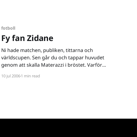
perfekta straffet. Lås in Zizou och Mattan i ett
rum och låt dem lyssna på Wars
fotboll
Fy fan Zidane
Ni hade matchen, publiken, tittarna och
världscupen. Sen går du och tappar huvudet
genom att skalla Materazzi i bröstet. Varför
Zidane? Varför? Du kan bättre än att låta dig
10 jul 2006
1 min read
provoceras, du borde veta bättre. Speciellt med
tanke på att det här är din sista match - en vm-
final. Mitt bestående