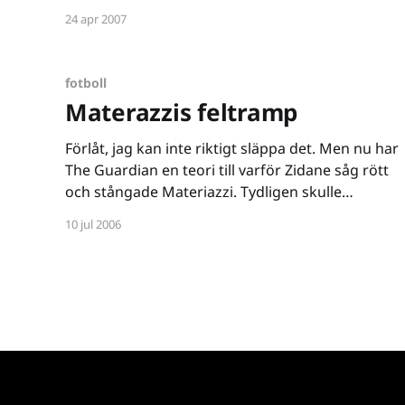
Det drivs med World of Warcraft (det där
24 apr 2007
[http://www.tmn.nu/blog/?p=551] South Park-
avsnittet) och Zidane [http://www.tmn.nu/
fotboll
Materazzis feltramp
Förlåt, jag kan inte riktigt släppa det. Men nu har
The Guardian en teori till varför Zidane såg rött
och stångade Materiazzi. Tydligen skulle
italienaren kallat fransmannen för terrorist. I
10 jul 2006
och med att Zidane är av algerisk bakgrund och
är muslim kan detta ha lett till humörtappet.
Fortfarande oförlåtligt agerande