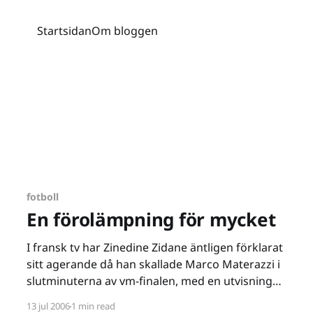
Startsidan
Om bloggen
fotboll
En förolämpning för mycket
I fransk tv har Zinedine Zidane äntligen förklarat
sitt agerande då han skallade Marco Materazzi i
slutminuterna av vm-finalen, med en utvisning
som resultat. Zizou menar att Materazzi
13 jul 2006
1 min read