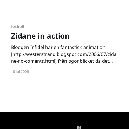
förolämpat hans mor och syster väldigt grovt.
De två första gångerna försökte han ignorera
den italienska försvararen men vid den tredje
fotboll
Zidane in action
Bloggen Infidel har en fantastisk animation
[http://westerstrand.blogspot.com/2006/07/zida
ne-no-coments.html] från ögonblicket då det
brast för Zidane. Med spelanknytning dessutom.
10 jul 2006
Stackars Zizou, att bli ihågkommen för det här...
Varför Zidane exploderade vet ännu ingen, vi får
hoppas att han uttalar sig de närmaste dagarna.