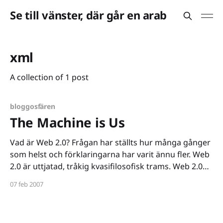
Se till vänster, där går en arab
xml
A collection of 1 post
bloggosfären
The Machine is Us
Vad är Web 2.0? Frågan har ställts hur många gånger
som helst och förklaringarna har varit ännu fler. Web
2.0 är uttjatad, tråkig kvasifilosofisk trams. Web 2.0
har dock aldrig varit snyggare, häftigare, coolare eller
07 feb 2007
mer tydligt än i filmklippet nedan. Filmen fick Alice att
nästan gråta,