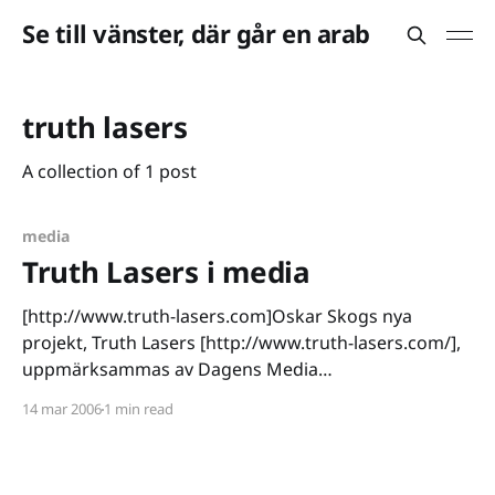
Se till vänster, där går en arab
truth lasers
A collection of 1 post
media
Truth Lasers i media
[http://www.truth-lasers.com]Oskar Skogs nya
projekt, Truth Lasers [http://www.truth-lasers.com/],
uppmärksammas av Dagens Media
[http://www.dagensmedia.se/mallar/dagensmedia_m
14 mar 2006
1 min read
all.asp?version=68190]. Tyvärr har journalisten Henrik
Videll valt att inrikta sig på att skapa en konflikt som
inte finns. Min erfarenhet av