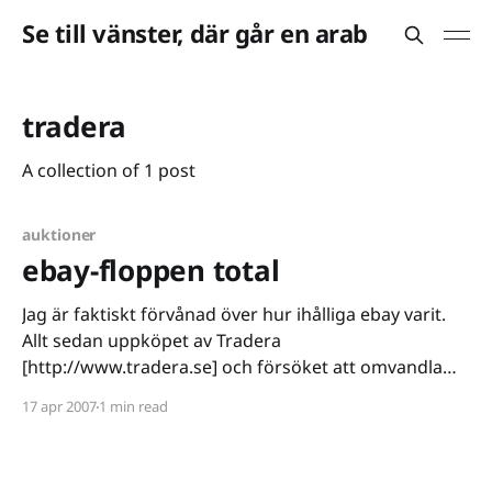
Se till vänster, där går en arab
tradera
A collection of 1 post
auktioner
ebay-floppen total
Jag är faktiskt förvånad över hur ihålliga ebay varit.
Allt sedan uppköpet av Tradera
[http://www.tradera.se] och försöket att omvandla
den populära sajten till ebay.se [http://www.ebay.se]
17 apr 2007
1 min read
har jag varit skeptisk. Tradera är ett starkt
varumärke, alla känner till det. Men vad är ebay? För