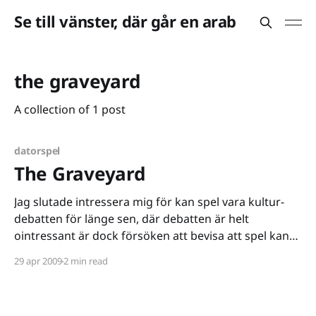
Se till vänster, där går en arab
the graveyard
A collection of 1 post
datorspel
The Graveyard
Jag slutade intressera mig för kan spel vara kultur-
debatten för länge sen, där debatten är helt
ointressant är dock försöken att bevisa att spel kan
vara kultur desto intressantare. Vi har sett verk
29 apr 2009
2 min read
inspirerade av Kandinsky, vi har sett spel benådade
med art direction från gudarna, vi har sett