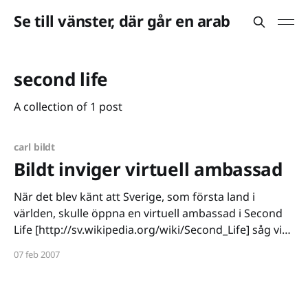
Se till vänster, där går en arab
second life
A collection of 1 post
carl bildt
Bildt inviger virtuell ambassad
När det blev känt att Sverige, som första land i
världen, skulle öppna en virtuell ambassad i Second
Life [http://sv.wikipedia.org/wiki/Second_Life] såg vi
något av ett ramaskri inom spel- och teknikmedierna.
07 feb 2007
Det hela gick till och med så långt att våra svenska
dags- och kvällstidningar