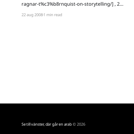
ragnar-t%c3%b8rnquist-on-storytelling/] , 2
[http://www.rockpapershotgun.com/2008/08/19/
22 aug 2008
1 min read
ragnar-t%c3%b8rnquist-on-the-longest-journey/]
, 3
[http://www.rockpapershotgun.com/2008/08/20/
ragnar-t%c3%b8rnquist-on-
Se till vänster, där går en arab
© 2026