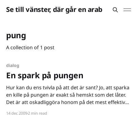
Se till vänster, där går en arab
pung
A collection of 1 post
dialog
En spark på pungen
Hur kan du ens tvivla på att det är sant? Jo, att sparka
en kille på pungen är exakt så hemskt som det låter.
Det är att oskadliggöra honom på det mest effektiva
sätt människan känner till. Vulcan Death Grip har
14 dec 2009
2 min read
inget att sätta emot, där är man paralyserad och