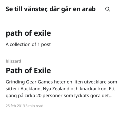
Se till vänster, där går en arab
path of exile
A collection of 1 post
blizzard
Path of Exile
Grinding Gear Games heter en liten utvecklare som
sitter i Auckland, Nya Zealand och knackar kod. Ett
gäng på cirka 20 personer som lyckats göra det
Blizzard misslyckades med, ett nytt Diablo. Spelet
25 feb 2013
3 min read
som sådant heter nu inte Diablo, utan Path of Exile
[http://www.pathofexile.com/] och någonstans känns