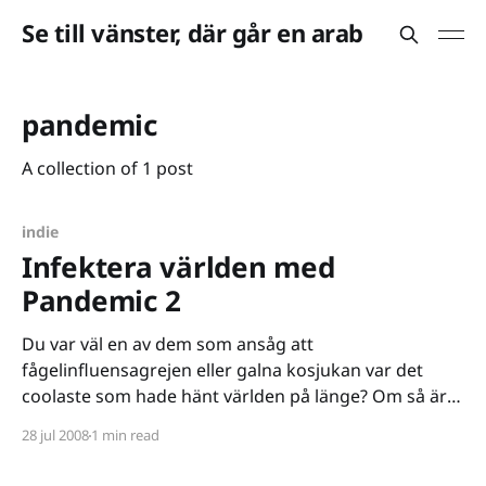
Se till vänster, där går en arab
pandemic
A collection of 1 post
indie
Infektera världen med
Pandemic 2
Du var väl en av dem som ansåg att
fågelinfluensagrejen eller galna kosjukan var det
coolaste som hade hänt världen på länge? Om så är
fallet så är det på tiden att introducera dig till ett spel
28 jul 2008
1 min read
helt i din smak. Nämligen Pandemic 2 från Dark
Realm Studios. I spelet