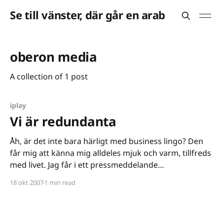
Se till vänster, där går en arab
oberon media
A collection of 1 post
iplay
Vi är redundanta
Åh, är det inte bara härligt med business lingo? Den
får mig att känna mig alldeles mjuk och varm, tillfreds
med livet. Jag får i ett pressmeddelande
[http://www.gamesindustry.biz/content_page.php?
18 okt 2007
1 min read
aid=29692] veta att att man har "strömlinjeformat"
organisationen och att det uppstått "