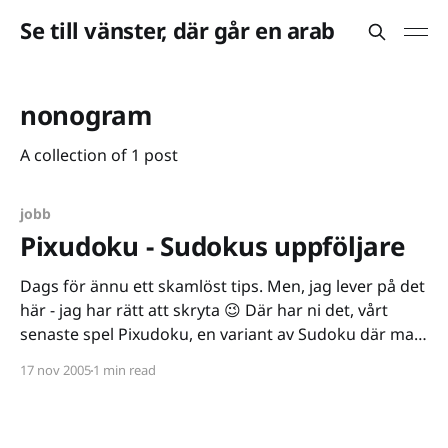
Se till vänster, där går en arab
nonogram
A collection of 1 post
jobb
Pixudoku - Sudokus uppföljare
Dags för ännu ett skamlöst tips. Men, jag lever på det
här - jag har rätt att skryta 😉 Där har ni det, vårt
senaste spel Pixudoku, en variant av Sudoku där man
arbetar med bilder istället för siffror. Pusseltypen är
17 nov 2005
1 min read
mer känd under namnet nonogram och är
uppfunnen av japanen Tetsuya