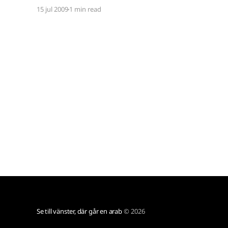
fakta i fallet har visat att bilden inte var något
15 jul 2009
1 min read
annat än ett smutskastningstrick
[http://www.youtube.com/watch?v=-
GuATwFVg9c] av republikanska och konservativa
bloggen Drugde
Se till vänster, där går en arab
© 2026