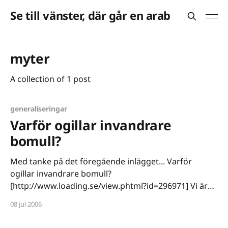
Se till vänster, där går en arab
myter
A collection of 1 post
generaliseringar
Varför ogillar invandrare
bomull?
Med tanke på det föregående inlägget... Varför
ogillar invandrare bomull?
[http://www.loading.se/view.phtml?id=296971] Vi är
rädda att den kan äta upp oss! Kämpa inte emot, bit
08 jul 2006
inte tillbaka, det är lönlöst...