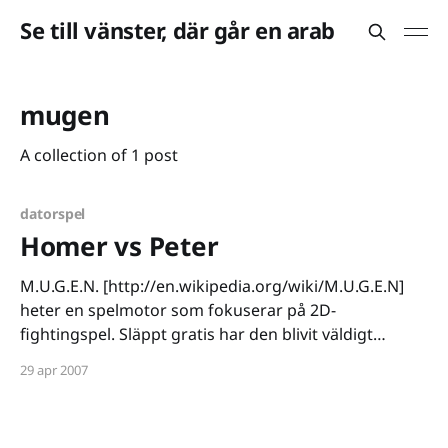
Se till vänster, där går en arab
mugen
A collection of 1 post
datorspel
Homer vs Peter
M.U.G.E.N. [http://en.wikipedia.org/wiki/M.U.G.E.N]
heter en spelmotor som fokuserar på 2D-
fightingspel. Släppt gratis har den blivit väldigt
populär bland hobbyutvecklare, det räcker med att
29 apr 2007
kunna koda i C och vara halvduktig på grafik för att
man ska kunna