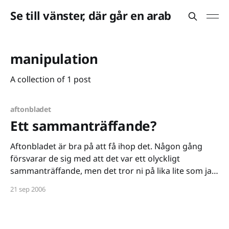
Se till vänster, där går en arab
manipulation
A collection of 1 post
aftonbladet
Ett sammanträffande?
Aftonbladet är bra på att få ihop det. Någon gång
försvarar de sig med att det var ett olyckligt
sammanträffande, men det tror ni på lika lite som jag
gör. Webbredaktörerna vet vad de gör - de fick i alla
21 sep 2006
fall mig att klicka på Ronnie Sandahls krönika - som
självklart visade