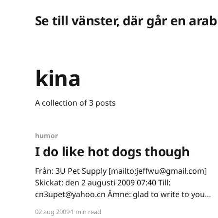
Se till vänster, där går en arab
kina
A collection of 3 posts
humor
I do like hot dogs though
Från: 3U Pet Supply [mailto:jeffwu@gmail.com]
Skickat: den 2 augusti 2009 07:40 Till:
cn3upet@yahoo.cn Ämne: glad to write to you
Hi, this is Jeff Wu from China, we are a factory of
02 aug 2009
1 min read
pet products, please let me know if you are in