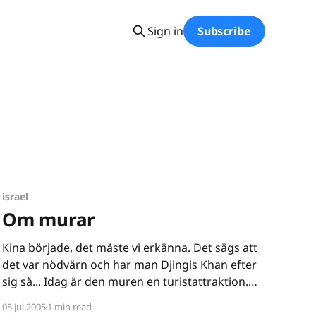
Sign in
Subscribe
israel
Om murar
Kina började, det måste vi erkänna. Det sägs att
det var nödvärn och har man Djingis Khan efter
sig så... Idag är den muren en turistattraktion.
Berlin hade sin mur, den blev symbolen för
05 jul 2005
1 min read
delningen av världen under det kalla kriget, när