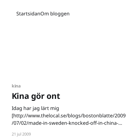
Startsidan
Om bloggen
kina
Kina gör ont
Idag har jag lärt mig
[http://www.thelocal.se/blogs/bostonblatte/2009
/07/02/made-in-sweden-knocked-off-in-china-
lena-phs-it-hurts/] att det i Kina finns en
21 jul 2009
karbonkopia av Lena PHs schlagerdänga "Det