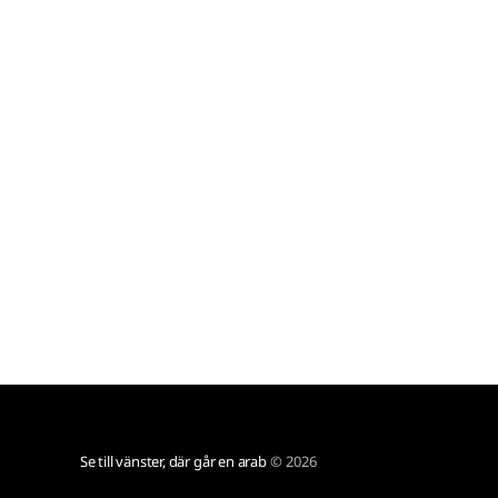
pet business, thanks!
Se till vänster, där går en arab
© 2026