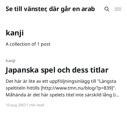
Se till vänster, där går en arab
kanji
A collection of 1 post
kanji
Japanska spel och dess titlar
Det här är lite av ett uppföljningsinlägg till "Längsta
speltiteln hittills [http://www.tmn.nu/blog/?p=839]".
Måhända är det här spelets titel inte särskild lång (i
jämförelse) men den är ändock värd att
10 aug 2007
1 min read
uppmärksamma. Samtidigt kan man fråga sig varför
japanska edutainmentspel ska ha så krångliga