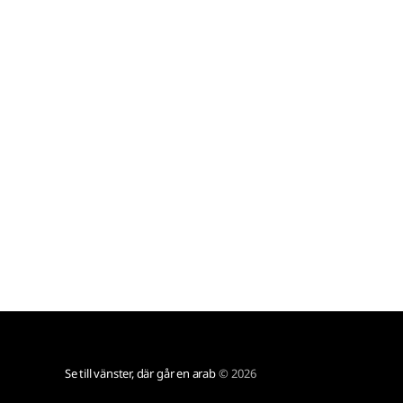
sig för att ge tillbaka med samma medicin. Det
bär av till
Se till vänster, där går en arab
© 2026