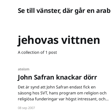
Se till vänster, där går en arab
jehovas vittnen
A collection of 1 post
ateism
John Safran knackar dörr
Det är synd att John Safran endast fick en
säsong hos SVT, hans program om religion och
religiösa funderingar var högst intressant, och
underhållande. I ett klipp jag hittat har han retat
08 sep 2007
sig på dörrknackande mormoner och bestämt