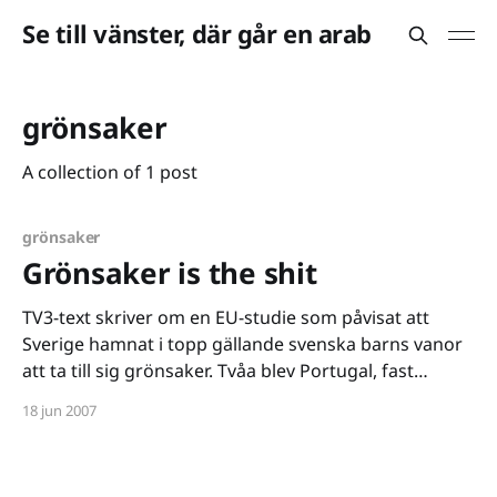
Se till vänster, där går en arab
grönsaker
A collection of 1 post
grönsaker
Grönsaker is the shit
TV3-text skriver om en EU-studie som påvisat att
Sverige hamnat i topp gällande svenska barns vanor
att ta till sig grönsaker. Tvåa blev Portugal, fast
vetefan alltså...
18 jun 2007
[http://www.flickr.com/photos/ainudil/565673112/]
(klicka för en större bild)