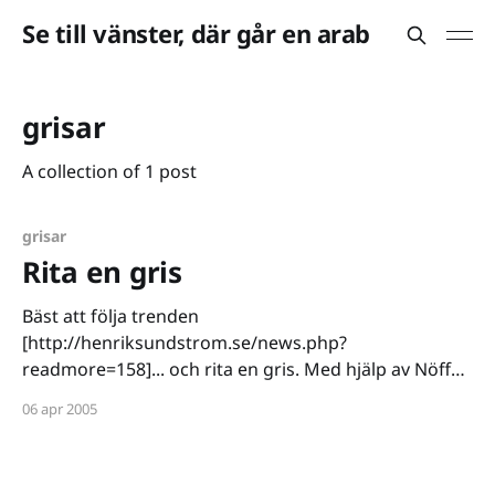
Se till vänster, där går en arab
grisar
A collection of 1 post
grisar
Rita en gris
Bäst att följa trenden
[http://henriksundstrom.se/news.php?
readmore=158]... och rita en gris. Med hjälp av Nöffe
vet jag nu följande: * You are a realist. * You believe in
06 apr 2005
tradition, are friendly, and remember dates
(birthdays, etc.). * You are emotional and naive, they
care little for details and are