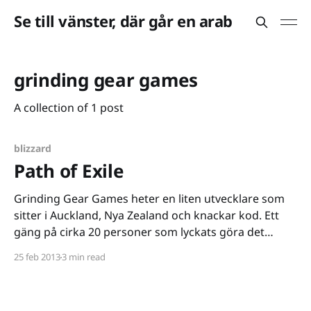
Se till vänster, där går en arab
grinding gear games
A collection of 1 post
blizzard
Path of Exile
Grinding Gear Games heter en liten utvecklare som
sitter i Auckland, Nya Zealand och knackar kod. Ett
gäng på cirka 20 personer som lyckats göra det
Blizzard misslyckades med, ett nytt Diablo. Spelet
25 feb 2013
3 min read
som sådant heter nu inte Diablo, utan Path of Exile
[http://www.pathofexile.com/] och någonstans känns