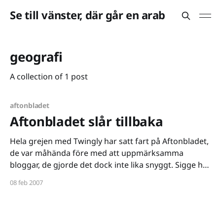
Se till vänster, där går en arab
geografi
A collection of 1 post
aftonbladet
Aftonbladet slår tillbaka
Hela grejen med Twingly har satt fart på Aftonbladet,
de var måhända före med att uppmärksamma
bloggar, de gjorde det dock inte lika snyggt. Sigge har
i ett par kommentarer här på bloggen försvarat
08 feb 2007
Aftonbladets metod att koppla tidningsartiklar med
bloggar via externa sajten Bloggportalen, jag vill dock
framhålla att