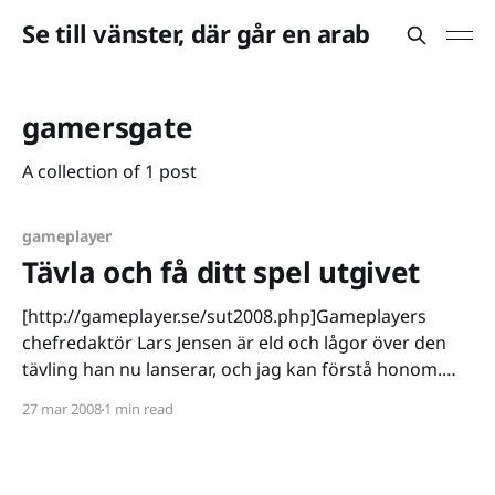
Se till vänster, där går en arab
gamersgate
A collection of 1 post
gameplayer
Tävla och få ditt spel utgivet
[http://gameplayer.se/sut2008.php]Gameplayers
chefredaktör Lars Jensen är eld och lågor över den
tävling han nu lanserar, och jag kan förstå honom.
Det finns rätt många spelutvecklingstävlingar, dock
27 mar 2008
1 min read
väldigt få som faktiskt leder någonstans. Med
Gameplayers tävling kan man bli utgiven av Paradox
Interactive via sajten GamersGate [http: