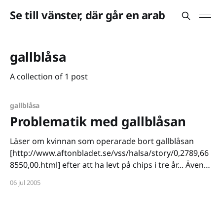
Se till vänster, där går en arab
gallblåsa
A collection of 1 post
gallblåsa
Problematik med gallblåsan
Läser om kvinnan som operarade bort gallblåsan
[http://www.aftonbladet.se/vss/halsa/story/0,2789,66
8550,00.html] efter att ha levt på chips i tre år... Även
jag har fått gallblåsan bortopererad, varför vet jag
06 jul 2005
dock inte riktigt. Det känns lite tråkigt. Jag kunde
också ha ätit chips