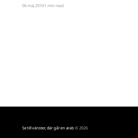
är de stora hindren för mikrobetalningar tvenne:
06 maj 2010
1 min read
de är krångliga att få till och de uppmuntrar till
en inlåsning av data. Inget scenario är optimalt,
Se till vänster, där går en arab
© 2026