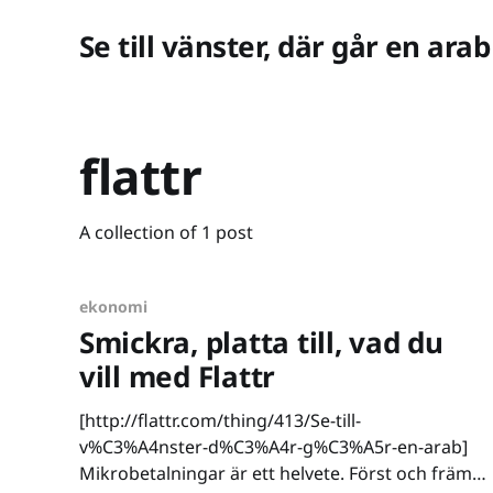
Se till vänster, där går en arab
flattr
A collection of 1 post
ekonomi
Smickra, platta till, vad du
vill med Flattr
[http://flattr.com/thing/413/Se-till-
v%C3%A4nster-d%C3%A4r-g%C3%A5r-en-arab]
Mikrobetalningar är ett helvete. Först och främst