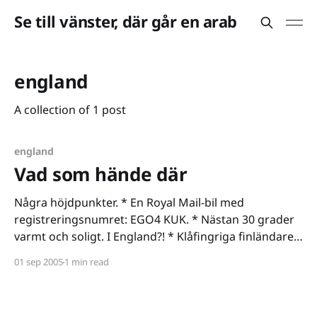
Se till vänster, där går en arab
england
A collection of 1 post
england
Vad som hände där
Några höjdpunkter. * En Royal Mail-bil med
registreringsnumret: EGO4 KUK. * Nästan 30 grader
varmt och soligt. I England?! * Klåfingriga finländare
som lyckas starta en Xbox 360 dev-kit. Ingen var glad
01 sep 2005
1 min read
på dem, förutom vi journalister givetvis. * Steak &
Mushroom pie with mashed potatoes. Engelsk mat är
faktiskt god. Jag