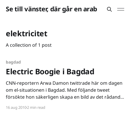
Se till vänster, där går en arab
elektricitet
A collection of 1 post
bagdad
Electric Boogie i Bagdad
CNN-reportern Arwa Damon twittrade här om dagen
om el-situationen i Bagdad. Med följande tweet
försökte hon säkerligen skapa en bild av det rådande
kaoset: normal scene in baghdad #iraq
16 aug 2010
2 min read
[http://twitter.com/search?q=%23iraq] mess of cables
stretch across the street 2 generator, most homes
only get