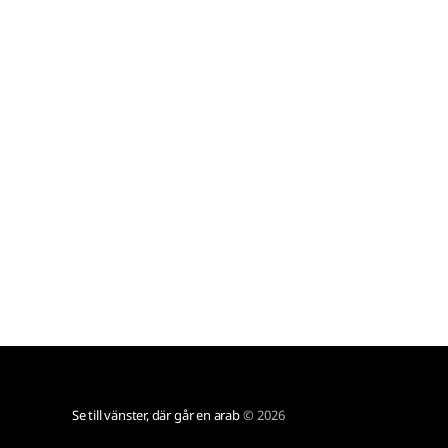
eller som med ett nekande kunde i
Se till vänster, där går en arab
© 2026