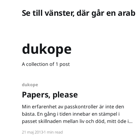
Se till vänster, där går en arab
dukope
A collection of 1 post
dukope
Papers, please
Min erfarenhet av passkontroller är inte den
bästa. En gång i tiden innebar en stämpel i
passet skillnaden mellan liv och död, mitt öde i
händerna på en dåligt betald tjänsteman som
21 maj 2013
1 min read
med en stämpel kunde låta mitt liv passera "Gå"