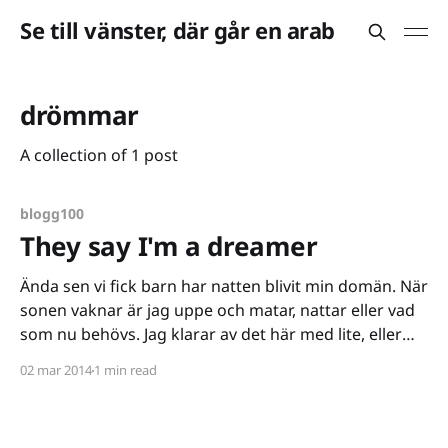
Se till vänster, där går en arab
drömmar
A collection of 1 post
blogg100
They say I'm a dreamer
Ända sen vi fick barn har natten blivit min domän. När
sonen vaknar är jag uppe och matar, nattar eller vad
som nu behövs. Jag klarar av det här med lite, eller
avbruten sömn rätt bra - något som säkert kan
02 mar 2014
1 min read
hänvisas till mitt nörderi där sena spel- och filmnätter
inte