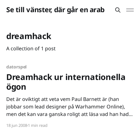
Se till vänster, där går en arab
dreamhack
A collection of 1 post
datorspel
Dreamhack ur internationella
ögon
Det är oviktigt att veta vem Paul Barnett är (han
jobbar som lead designer på Warhammer Online),
men det kan vara ganska roligt att läsa vad han hade
att säga om Dreamhack Summer 2008. Dreamhack är,
18 jun 2008
1 min read
för er som inte vet, världens största LAN-party. Runt
10000 datorer kopplas ihop