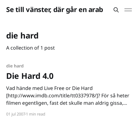
Se till vänster, där går en arab
die hard
A collection of 1 post
die hard
Die Hard 4.0
Vad hände med Live Free or Die Hard
[http://www.imdb.com/title/tt0337978/]? För så heter
filmen egentligen, fast det skulle man aldrig gissa,
om man inte visste. Posters, reklam, filmintron,
01 jul 2007
1 min read
officiella sajten, allting menar att filmen heter Die
Hard 4.0. Jag kollade på en helt annat film