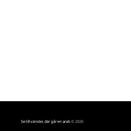
sig jobbade jag med Guinness World Records
[http://www.jamba.se/jcw/java/
Se till vänster, där går en arab
© 2026