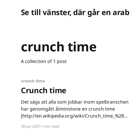
Se till vänster, där går en arab
crunch time
A collection of 1 post
crunch time
Crunch time
Det sägs att alla som jobbar inom spelbranschen
har genomgått åtminstone en crunch time
[http://en.wikipedia.org/wiki/Crunch_time_%28ex
pression%29] i sina karriärer. Själv har jag
28 jun 2007
1 min read
faktiskt klarat mig ganska bra. Senast det begav