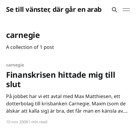
Se till vänster, där går en arab
carnegie
A collection of 1 post
carnegie
Finanskrisen hittade mig till
slut
På jobbet har vi ett avtal med Max Matthiesen, ett
dotterbolag till krisbanken Carnegie. Maxm (som de
älskar att kalla sig) är bra, det får man en känsla av.
Man har en kontaktperson som är redo att rycka ut,
10 nov 2008
1 min read
som svarar på frågor omedelbart, som ordnar möten
på ett nafs