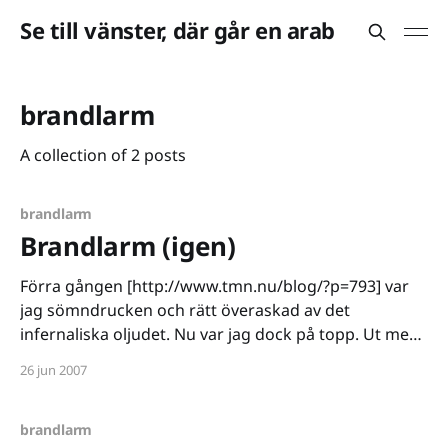
Se till vänster, där går en arab
brandlarm
A collection of 2 posts
brandlarm
Brandlarm (igen)
Förra gången [http://www.tmn.nu/blog/?p=793] var
jag sömndrucken och rätt överaskad av det
infernaliska oljudet. Nu var jag dock på topp. Ut med
risk för liv och hälsa med kameran i högsta hugg för
26 jun 2007
att filma en händelse som tyvärr verkar bli allt mer
återkommande. Min
brandlarm