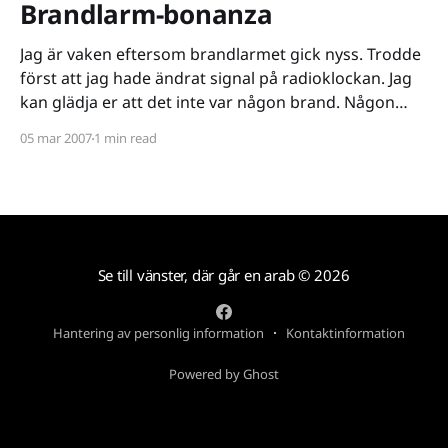
Brandlarm-bonanza
Jag är vaken eftersom brandlarmet gick nyss. Trodde
först att jag hade ändrat signal på radioklockan. Jag
kan glädja er att det inte var någon brand. Någon
idiot hade försökt sig på att laga mat klocka jävla
05 mar 2007
1 min read
halvfyra på morgonen och råkat somna. Det som förr
stektes på stekpannan blev
Se till vänster, där går en arab
© 2026
Hantering av personlig information
Kontaktinformation
Powered by Ghost