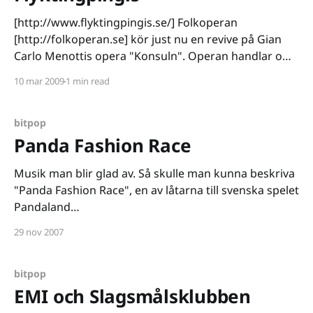
[http://www.flyktingpingis.se/] Folkoperan
[http://folkoperan.se] kör just nu en revive på Gian
Carlo Menottis opera "Konsuln". Operan handlar om
hur människor i flykt far illa i byråkratins värld. I den
10 mar 2009
1 min read
uppdaterade versionen som just nu spelas får vi följa
Magda som söker asyl i Sverige
bitpop
Panda Fashion Race
Musik man blir glad av. Så skulle man kunna beskriva
"Panda Fashion Race", en av låtarna till svenska spelet
Pandaland
[http://www.myspace.com/pandalandspelet]. Skön
29 nov 2007
bitpop som bara sitter som smäck. Lyssna själv om
du inte tror mig: Samtidigt är allt det här lite sorgligt.
Det är
bitpop
EMI och Slagsmålsklubben