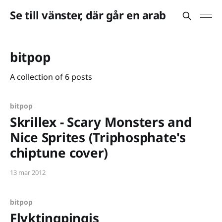
Se till vänster, där går en arab
bitpop
A collection of 6 posts
bitpop
Skrillex - Scary Monsters and
Nice Sprites (Triphosphate's
chiptune cover)
13 mar 2012
bitpop
Flyktingpingis