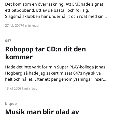
Det kom som en överraskning. Att EMI hade signat
ett bitpopband. Ett av de bästa i och för sig,
Slagsmålsklubben har underhållit och roat med sin
musik. Den som beskrivits som "Kraftwerk på
27 feb 2007
1 min read
hallonsaft". Men bitpop har det varit ändock, väldigt
underground och med få lyssnare. Nu verkar
047
Robopop tar CD:n dit den
kommer
Hade det inte varit för min Super PLAY-kollega Jonas
Högberg så hade jag säkert missat 047s nya skiva
helt och hållet. Efter ett par genomlyssningar inser
jag hur nära det var att jag missade en riktigt tuff
13 jul 2006
1 min read
liten skiva. Så, tack Jonas för att du berättade. Det
kunde ha
bitpop
Musik man blir glad av