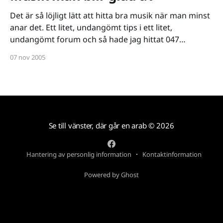
Det är så löjligt lätt att hitta bra musik när man minst
anar det. Ett litet, undangömt tips i ett litet,
undangömt forum och så hade jag hittat 047
[http://www.nollfyrasju.se/]. Vi pratar om spelmusik,
07 nov 2005
underbar spelmusik med blip-blop:ande, synthar och
lukten av överhettade Game Boy-
Se till vänster, där går en arab
© 2026
Hantering av personlig information
Kontaktinformation
Powered by Ghost