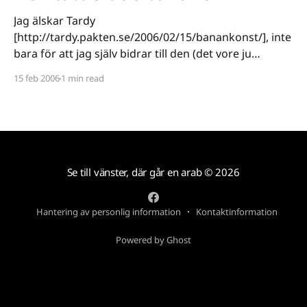
Jag älskar Tardy
[http://tardy.pakten.se/2006/02/15/banankonst/], inte
bara för att jag själv bidrar till den (det vore ju
egoistiskt), utan för att det är en uppriktigt
15 feb 2006
1 min read
underhållande blogg. Tipsen till obskyra sajter, bilder,
filmer och allt annat man kan hitta på nätet förgyller
en annars
Se till vänster, där går en arab
© 2026
Hantering av personlig information
Kontaktinformation
Powered by Ghost