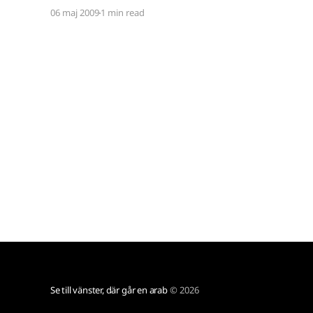
på. Malmö säger någon, Blåvitt en annan. Jag
06 maj 2009
1 min read
hänger med i diskussionen - ställer mig på
Malmös sida - för som barn vet man inte bättre.
Någon
Se till vänster, där går en arab
© 2026