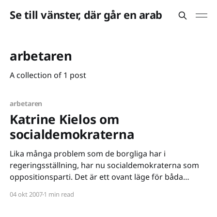
Se till vänster, där går en arab
arbetaren
A collection of 1 post
arbetaren
Katrine Kielos om
socialdemokraterna
Lika många problem som de borgliga har i
regeringsställning, har nu socialdemokraterna som
oppositionsparti. Det är ett ovant läge för båda
parterna och de gör ett förbannat dåligt jobb båda
04 okt 2007
1 min read
två. Det finns en gåta i den svenska politiken som jag
aldrig lyckats lösa. Jag uppfattar nämligen Sveriges