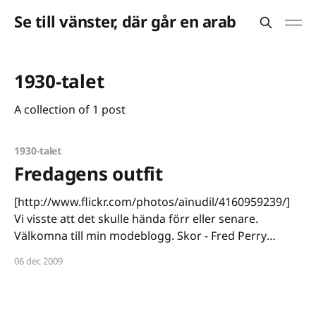
Se till vänster, där går en arab
1930-talet
A collection of 1 post
1930-talet
Fredagens outfit
[http://www.flickr.com/photos/ainudil/4160959239/]
Vi visste att det skulle hända förr eller senare.
Välkomna till min modeblogg. Skor - Fred Perry
Strumor Strumpor - Dressman Byxor - Någons farfar
06 dec 2009
Skjorta - H&M Hängslen - Någons farfar Hatt -
Beyond Retro Stämning - Depressionen Jag tar emot
gratisprover, Restylane-erbjudanden, gratisresor,