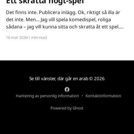
Ett skratta högt-spel
Det finns inte. Publicera inlägg. Ok, riktigt så illa är
det inte. Men... Jag vill spela komedispel, roliga
sådana – jag vill kunna sitta och skratta åt ett spel.
Det verkar vara riktigt svårt. Spel låser antingen in sig
16 mar 2026
1 min read
på ett kiss och bajs-spår eller så lutar de sig på
Se till vänster, där går en arab
© 2026
Hantering av personlig information
Kontaktinformation
Powered by Ghost