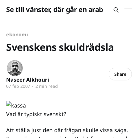
Se till vänster, där går en arab
ekonomi
Svenskens skuldrädsla
Share
Naseer Alkhouri
07 feb 2007
•
2 min read
Vad är typiskt svenskt?
Att ställa just den där frågan skulle vissa säga.