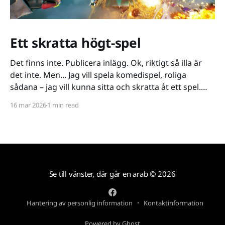
Ett skratta högt-spel
Det finns inte. Publicera inlägg. Ok, riktigt så illa är
det inte. Men... Jag vill spela komedispel, roliga
sådana – jag vill kunna sitta och skratta åt ett spel.
Det verkar vara riktigt svårt. Spel låser antingen in sig
16 mar 2026
1 min read
på ett kiss och bajs-spår eller så lutar de sig på
Se till vänster, där går en arab
© 2026
Hantering av personlig information
Kontaktinformation
Powered by Ghost