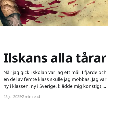
Ilskans alla tårar
När jag gick i skolan var jag ett mål. I fjärde och
en del av femte klass skulle jag mobbas. Jag var
ny i klassen, ny i Sverige, klädde mig konstigt,
var ganska intetsägande - varken stor i kropp
25 jul 2025
2 min read
eller knopp. Ett lätt offer. Det började verbalt
och då drog jag