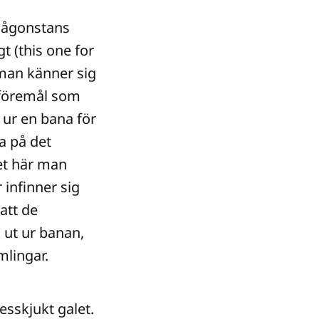
 någonstans
t (this one for
 man känner sig
 föremål som
ur en bana för
na på det
det här man
 infinner sig
att de
 ut ur banan,
lingar.
esskjukt galet.