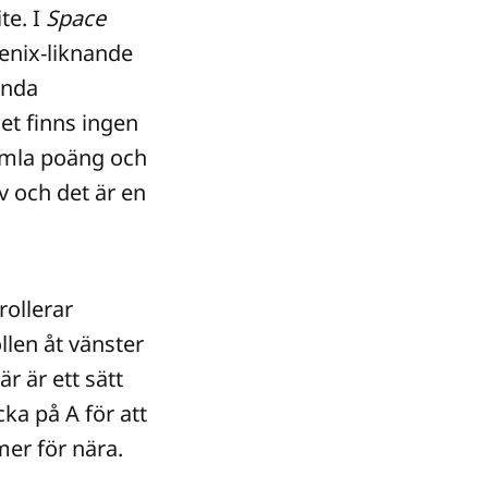
te. I
Space
Fenix-liknande
onda
et finns ingen
samla poäng och
v och det är en
rollerar
len åt vänster
r är ett sätt
ka på A för att
er för nära.