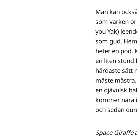
Man kan också 
som varken ord 
you Yak) leend
som gud. Heml
heter en pod.
en liten stund 
hårdaste sätt m
måste mästra. 
en djävulsk ba
kommer nära in
och sedan dun
Space Giraffe
ä