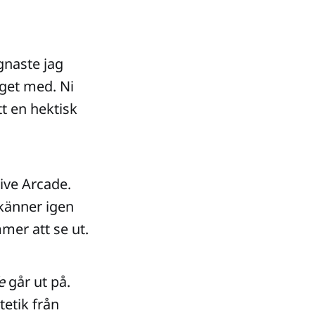
gnaste jag
gget med. Ni
tt en hektisk
ive Arcade.
känner igen
mer att se ut.
e
går ut på.
tetik från