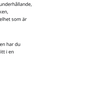
å underhållande,
ken,
elhet som är
len har du
tt i en