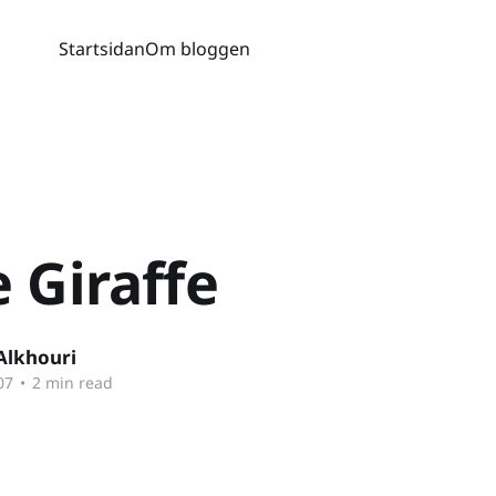
Startsidan
Om bloggen
 Giraffe
Alkhouri
07
•
2 min read