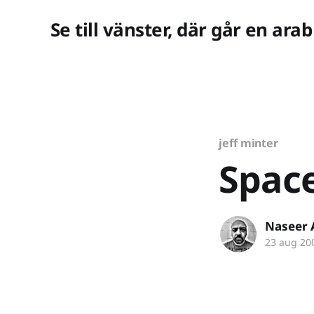
Se till vänster, där går en arab
jeff minter
Space
Naseer 
23 aug 20