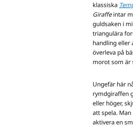
klassiska
Temp
Giraffe
intar m
guldsaken i mit
triangulära fo
handling eller
överleva på bä
morot som är s
Ungefär här nå
rymdgiraffen g
eller höger, sk
att spela. Man
aktivera en s