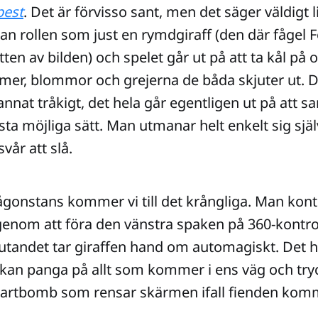
est
. Det är förvisso sant, men det säger väldigt li
an rollen som just en rymdgiraff (den där fågel 
ten av bilden) och spelet går ut på att ta kål på 
rmer, blommor och grejerna de båda skjuter ut. D
 annat tråkigt, det hela går egentligen ut på att 
sta möjliga sätt. Man utmanar helt enkelt sig själ
vår att slå.
gonstans kommer vi till det krångliga. Man kont
enom att föra den vänstra spaken på 360-kontrol
jutandet tar giraffen hand om automagiskt. Det hä
 kan panga på allt som kommer i ens väg och tryc
martbomb som rensar skärmen ifall fienden komm