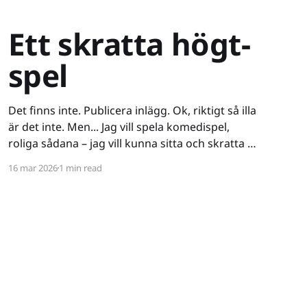
Ett skratta högt-
spel
Det finns inte. Publicera inlägg. Ok, riktigt så illa
är det inte. Men... Jag vill spela komedispel,
roliga sådana – jag vill kunna sitta och skratta åt
ett spel. Det verkar vara riktigt svårt. Spel låser
16 mar 2026
1 min read
antingen in sig på ett kiss och bajs-spår eller så
lutar de sig på