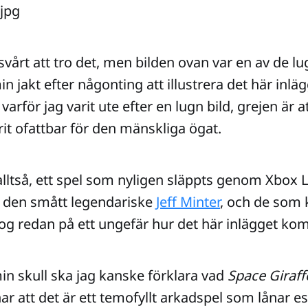
svårt att tro det, men bilden ovan var en av de lu
in jakt efter någonting att illustrera det här inlä
arför jag varit ute efter en lugn bild, grejen är a
it ofattbar för den mänskliga ögat.
lltså, ett spel som nyligen släppts genom Xbox L
r den smått legendariske
Jeff Minter
, och de som 
nog redan på ett ungefär hur det här inlägget kom
min skull ska jag kanske förklara vad
Space Giraff
r att det är ett temofyllt arkadspel som lånar es