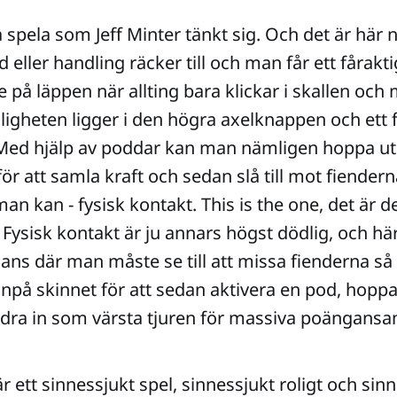
spela som Jeff Minter tänkt sig. Och det är här
eller handling räcker till och man får ett fåraktig
e på läppen när allting bara klickar i skallen och
igheten ligger i den högra axelknappen och ett
 Med hjälp av poddar kan man nämligen hoppa ut 
för att samla kraft och sedan slå till mot fiender
an kan - fysisk kontakt. This is the one, det är 
Fysisk kontakt är ju annars högst dödlig, och här
lans där man måste se till att missa fienderna så 
på skinnet för att sedan aktivera en pod, hoppa
dra in som värsta tjuren för massiva poängansam
r ett sinnessjukt spel, sinnessjukt roligt och sinn