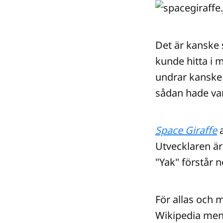
Det är kanske 
kunde hitta i m
undrar kanske v
sådan hade var
Space Giraffe
a
Utvecklaren ä
"Yak" förstår 
För allas och 
Wikipedia mena