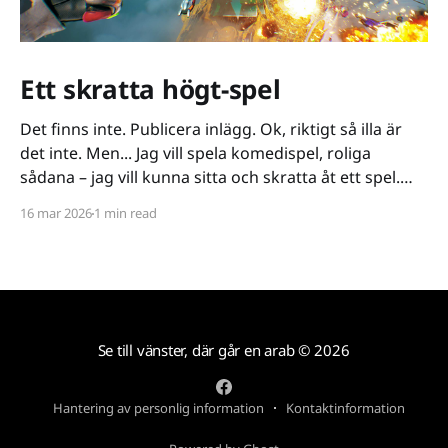
Ett skratta högt-spel
Det finns inte. Publicera inlägg. Ok, riktigt så illa är
det inte. Men... Jag vill spela komedispel, roliga
sådana – jag vill kunna sitta och skratta åt ett spel.
Det verkar vara riktigt svårt. Spel låser antingen in sig
16 mar 2026
1 min read
på ett kiss och bajs-spår eller så lutar de sig på
Se till vänster, där går en arab
© 2026
Hantering av personlig information
Kontaktinformation